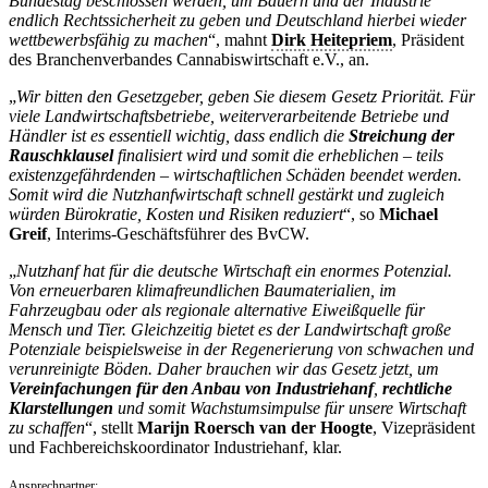
Bundestag beschlossen werden, um Bauern und der Industrie
endlich Rechtssicherheit zu geben und Deutschland hierbei wieder
wettbewerbsfähig zu machen
“, mahnt
Dirk Heitepriem
, Präsident
des Branchenverbandes Cannabiswirtschaft e.V., an.
„
Wir bitten den Gesetzgeber, geben Sie diesem Gesetz Priorität. Für
viele Landwirtschaftsbetriebe, weiterverarbeitende Betriebe und
Händler ist es essentiell wichtig, dass endlich die
Streichung der
Rauschklausel
finalisiert wird und somit die erheblichen – teils
existenzgefährdenden – wirtschaftlichen Schäden beendet werden.
Somit wird die Nutzhanfwirtschaft schnell gestärkt und zugleich
würden Bürokratie, Kosten und Risiken reduziert
“, so
Michael
Greif
, Interims-Geschäftsführer des BvCW.
„
Nutzhanf hat für die deutsche Wirtschaft ein enormes Potenzial.
Von erneuerbaren klimafreundlichen Baumaterialien, im
Fahrzeugbau oder als regionale alternative Eiweißquelle für
Mensch und Tier. Gleichzeitig bietet es der Landwirtschaft große
Potenziale beispielsweise in der Regenerierung von schwachen und
verunreinigte Böden. Daher brauchen wir das Gesetz jetzt, um
Vereinfachungen für den Anbau von Industriehanf
,
rechtliche
Klarstellungen
und somit Wachstumsimpulse für unsere Wirtschaft
zu schaffen
“, stellt
Marijn Roersch van der Hoogte
, Vizepräsident
und Fachbereichskoordinator Industriehanf, klar.
Ansprechpartner: