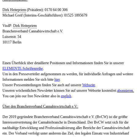
Dirk Heitepriem
(Präsident): 0170 64 00 306
Michael Greif (Interims-Geschäftsführer): 01525 1895679
VisdP:
Dirk Heitepriem
Branchenverband Cannabiswirtschaft e.V.
Luisenstr. 54
10117 Berlin
Einen Überblick über detaillierte Positionen und Informationen finden Sie in unserer
ELEMENTE-Schriftenreihe
.
Um in den Presseverteiler aufgenommen zu werden, für individuelle Anfragen und weitere
Informationen melden Sie sich bitte
hier
.
Unsere Pressemitteilungen finden Sie auch auf unserer
Webseite
.
Unseren wöchentlichen Newsletter können Sie auf unserer Webseite kostenfrei
abonnieren
.
You can join our free Newsletter also in
english
.
Über den Branchenverband Cannabiswirtschaft e.V.:
Der 2019 gegründete Branchenverband Cannabiswirtschaft e.V. (BvCW) ist die größte
Interessenvertretung der Cannabisbranche in Deutschland. Der BvCW setzt sich für die
nachhaltige Entwicklung und Professionalisierung aller Bereiche der Cannabiswirtschaft
ein. Der Verband verfolgt unter anderem das Ziel, den legalen Einsatz von Industriehanf