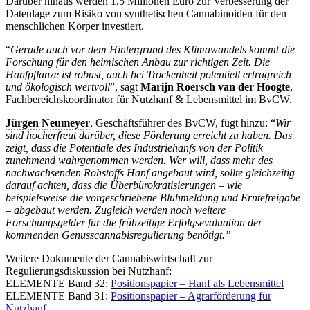
Darüber hinaus werden 1,5 Millionen Euro zur Verbesserung der
Datenlage zum Risiko von synthetischen Cannabinoiden für den
menschlichen Körper investiert.
“
Gerade auch vor dem Hintergrund des Klimawandels kommt die
Forschung für den heimischen Anbau zur richtigen Zeit. Die
Hanfpflanze ist robust, auch bei Trockenheit potentiell ertragreich
und ökologisch wertvoll
”, sagt
Marijn Roersch van der Hoogte
,
Fachbereichskoordinator für Nutzhanf & Lebensmittel im BvCW.
Jürgen Neumeyer
, Geschäftsführer des BvCW, fügt hinzu: “
Wir
sind hocherfreut darüber, diese Förderung erreicht zu haben. Das
zeigt, dass die Potentiale des Industriehanfs von der Politik
zunehmend wahrgenommen werden. Wer will, dass mehr des
nachwachsenden Rohstoffs Hanf angebaut wird, sollte gleichzeitig
darauf achten, dass die Überbürokratisierungen – wie
beispielsweise die vorgeschriebene Blühmeldung und Erntefreigabe
– abgebaut werden. Zugleich werden noch weitere
Forschungsgelder für die frühzeitige Erfolgsevaluation der
kommenden Genusscannabisregulierung benötigt.”
Weitere Dokumente der Cannabiswirtschaft zur
Regulierungsdiskussion bei Nutzhanf:
ELEMENTE Band 32:
Positionspapier – Hanf als Lebensmittel
ELEMENTE Band 31:
Positionspapier – Agrarförderung für
Nutzhanf