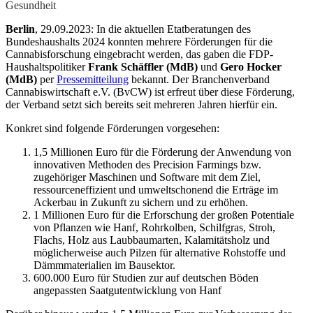
Gesundheit
Berlin
,
29.09.2023: In die aktuellen Etatberatungen des
Bundeshaushalts 2024 konnten mehrere Förderungen für die
Cannabisforschung eingebracht werden, das gaben die FDP-
Haushaltspolitiker
Frank Schäffler (MdB)
und
Gero Hocker
(MdB)
per
Pressemitteilung
bekannt. Der Branchenverband
Cannabiswirtschaft e.V. (BvCW) ist erfreut über diese Förderung,
der Verband setzt sich bereits seit mehreren Jahren hierfür ein.
Konkret sind folgende Förderungen vorgesehen:
1,5 Millionen Euro für die Förderung der Anwendung von
innovativen Methoden des Precision Farmings bzw.
zugehöriger Maschinen und Software mit dem Ziel,
ressourceneffizient und umweltschonend die Erträge im
Ackerbau in Zukunft zu sichern und zu erhöhen.
1 Millionen Euro für die Erforschung der großen Potentiale
von Pflanzen wie Hanf, Rohrkolben, Schilfgras, Stroh,
Flachs, Holz aus Laubbaumarten, Kalamitätsholz und
möglicherweise auch Pilzen für alternative Rohstoffe und
Dämmmaterialien im Bausektor.
600.000 Euro für Studien zur auf deutschen Böden
angepassten Saatgutentwicklung von Hanf